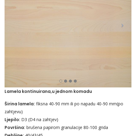
Lamela kontinuirana,u jednom komadu
Širina lamela:
fiksna 40-90 mm ili po napadu 40-90 mm(po
zahtjevu)
Ljepilo:
D3 (D4 na zahtjev)
Površina:
brušena papirom granulacije 80-100 grida
Debljine:
40/43/45